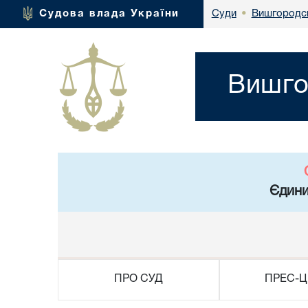
Вишгородсь
Судова влада України
Суди
•
Вишго
Єдини
ПРО СУД
ПРЕС-Ц