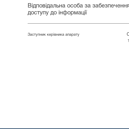
Відповідальна особа за забезпеченн
доступу до інформації
____________________________________________
Смілянець А
Заступник керівника апарату
тел. (04496) 