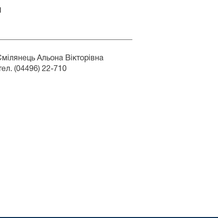
я
__________________________________
льона Вікторівна
22-710