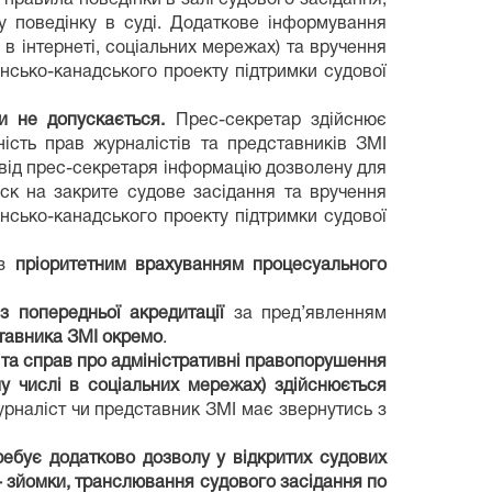
у поведінку в суді. Додаткове інформування
 в інтернеті, соціальних мережах) та вручення
їнсько-канадського проекту підтримки судової
и не допускається.
Прес-секретар здійснює
сть прав журналістів та представників ЗМІ
від прес-секретаря інформацію дозволену для
ск на закрите судове засідання та вручення
їнсько-канадського проекту підтримки судової
 з
пріоритетним врахуванням процесуального
ез попередньої акредитації
за пред’явленням
ставника ЗМІ окремо
.
 та справ про адміністративні правопорушення
му числі в соціальних мережах) здійснюється
рналіст чи представник ЗМІ має звернутись з
ребує додатково дозволу у відкритих судових
- зйомки, транслювання судового засідання по