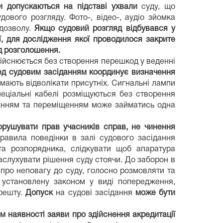
ри допускаються на підставі ухвали
суду, що
ового розгляду. Фото-, відео-, аудіо зйомка
 дозволу.
Якщо судовий розгляд відбувався у
, для дослідження якої проводилося закрите
д розголошення.
здійснюється без створення перешкод у веденні
ед судовим засіданням координує визначення
 мають відволікати присутніх. Сигнальні лампи
пеціальні кабелі розміщуються без створення
анням та переміщенням може займатись одна
орушувати прав учасників справ, не чинення
равила поведінки в залі судового засідання
та розпорядника, слідкувати щоб апаратура
аслухувати рішення суду стоячи. До заборон в
ь про неповагу до суду, голосно розмовляти та
 установлену законом у виді попередження,
арешту.
Допуск
на судові засідання
може бути
м наявності заяви про здійснення акредитації