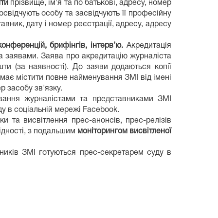
ити
прізвище, ім'я та по батькові, адресу, номер
освідчують особу та засвідчують її професійну
вник, дату і номер реєстрації, адресу, адресу
нференцій, брифінгів, інтерв’ю.
Акредитація
а заявами. Заява про акредитацію журналіста
шти (за наявності). До заяви додаються копії
 має містити повне найменування ЗМІ від імені
р засобу зв'язку.
дування журналістами та представниками ЗМІ
ду в соціальній мережі Facebook.
и та висвітлення прес-анонсів, прес-релізів
ідності, з подальшим
моніторингом висвітленої
вників ЗМІ готуються прес-секретарем суду в