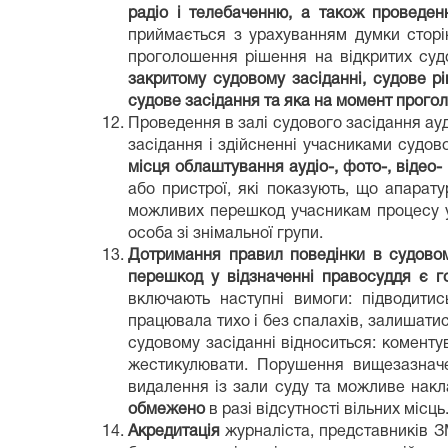
радіо і телебаченню, а також проведен
приймається з урахуванням думки сторін
проголошення рішення на відкритих суд
закритому судовому засіданні, судове р
судове засідання та яка на момент прого
Проведення в залі судового засідання ауд
засідання і здійсненні учасниками судов
місця облаштування аудіо-, фото-, відео- 
або пристрої, які показують, що апарат
можливих перешкод учасникам процесу 
особа зі знімальної групи.
Дотримання правил поведінки в судовом
перешкод у відзначенні правосуддя є 
включають наступні вимоги: підводити
працювала тихо і без спалахів, залишати
судовому засіданні відноситься: коментув
жестикулювати. Порушення вищезазначен
видалення із зали суду та можливе накл
обмежено
в разі відсутності вільних місць
Акредитація
журналіста, представників ЗМ