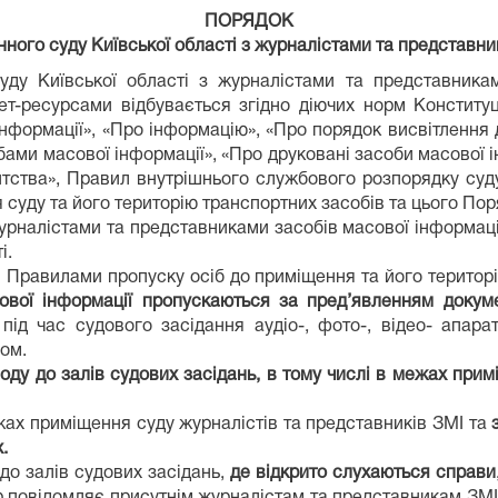
ПОРЯДОК
ного суду Київської області з журналістами та представн
ду Київської області з журналістами та представникам
т-ресурсами відбувається згідно діючих норм Конституці
 інформації», «Про інформацію», «Про порядок висвітлення 
ами масової інформації», «Про друковані засоби масової ін
ентства», Правил внутрішнього службового розпорядку суд
 суду та його територію транспортних засобів та цього Пор
рналістами та представниками засобів масової інформації 
і.
 Правилами пропуску осіб до приміщення та його територі
сової інформації пропускаються за пред’явленням докум
ід час судового засідання аудіо-, фото-, відео- апара
ом.
воду до залів судових засідань, в тому числі в межах при
ах приміщення суду журналістів та представників ЗМІ та
.
до залів судових засідань,
де відкрито слухаються справи
повідомляє присутнім журналістам та представникам ЗМІ 