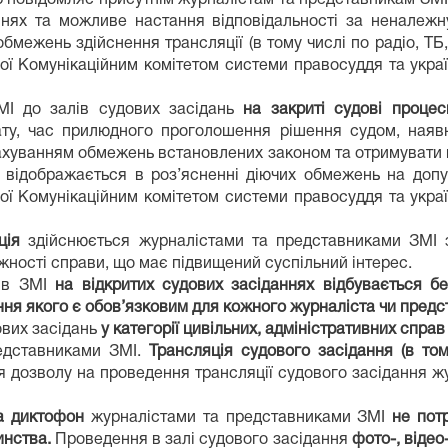
ннях та можливе настання відповідальності за неналежн
бмежень здійснення трансляції (в тому числі по радіо, ТБ,
ої Комунікаційним комітетом системи правосуддя та укра
МІ до залів судових засідань
на закриті судові процес
у, час прилюдного проголошення рішення судом, наявні
рахуванням обмежень встановлених законом та отримувати 
відображається в роз’ясненні діючих обмежень на допу
ої Комунікаційним комітетом системи правосуддя та укра
ція
здійснюється журналістами та представниками ЗМІ
ежності справи, що має підвищений суспільний інтерес.
ків ЗМІ
на відкритих судових засіданнях
відбувається б
ння якого є обов’язковим для кожного журналіста чи пред
ових засідань
у категорії
цивільних, адміністративних справ
едставниками ЗМІ.
Трансляція судового засідання (в то
 дозволу на проведення трансляції судового засідання жу
на диктофон
журналістами та представниками ЗМІ
не пот
инства.
Проведення в залі судового засідання
фото-, відео