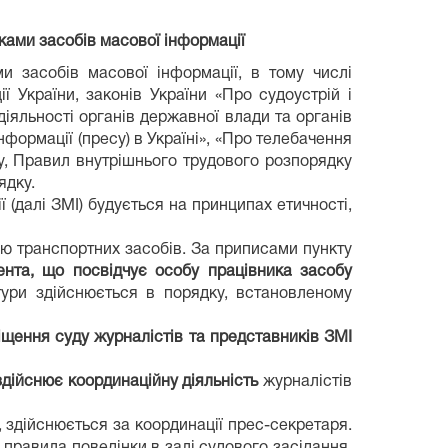
иками
засобів масової інформації
и засобів масової інформації, в тому числі
ї України, законів України «Про судоустрій і
діяльності органів державної влади та органів
формації (пресу) в Україні», «Про телебачення
у, Правил внутрішнього трудового розпорядку
ядку.
(далі ЗМІ) будується на принципах етичності,
ю транспортних засобів. За приписами пункту
ента, що посвідчує особу працівника засобу
тури здійснюється в порядку, встановленому
міщення суду журналістів та представників ЗМІ
здійснює координаційну діяльність
журналістів
, здійснюється за координації прес-секретаря.
правила поведінки в залі судового засідання,