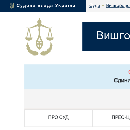
Вишгородсь
Судова влада України
Суди
•
Вишго
Єдини
ПРО СУД
ПРЕС-Ц