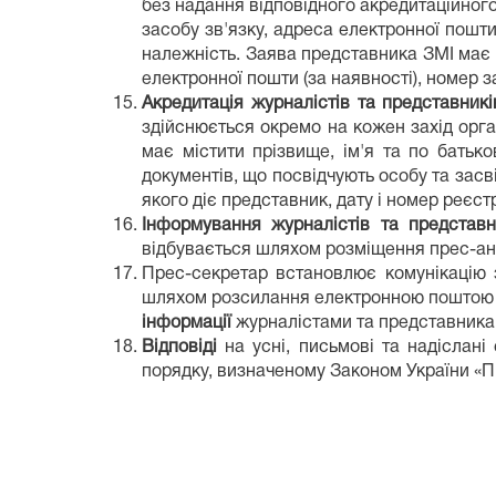
без надання відповідного акредитаційног
засобу зв'язку, адреса електронної пошти
належність. Заява представника ЗМІ має м
електронної пошти (за наявності), номер з
Акредитація журналістів та представник
здійснюється окремо на кожен захід орг
має містити прізвище, ім'я та по батько
документів, що посвідчують особу та засв
якого діє представник, дату і номер реєстр
Інформування журналістів та представ
відбувається шляхом розміщення прес-анон
Прес-секретар встановлює комунікацію з
шляхом розсилання електронною поштою ві
інформації
журналістами та представникам
Відповіді
на усні, письмові та надіслан
порядку, визначеному Законом України «П