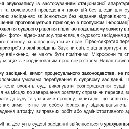
ня звукозапису із застосуванням стаціонарної апарату
 та можливості проведення таких дій без шкоди для суд
ових засіданнях здійснюється без надання відповідного
ішення проголошується прилюдно з пропуском інформації
лошення судового рішення підлягає подальшому захисту ві
іо-, фото-, відео- запису, трансляція судового засідання 
ого процесу їхніх процесуальних прав.
Прес-секретар пер
пристроїв в залі засідань.
Звук чи світло від апаратури не
уру ввімкнено, не мають бути помітними. Мікрофони та с
у місцях з координованим прес-секретарем. Налаштовув
у засіданні
,
вимог процесуального законодавства, не п
головними умовами перебування в судовому засіданні.
П
сь коли входить суд, виконувати розпорядження судді 
ся на місцях до завершення розгляду справи чи перерви, з
ати дії суду та учасників процесу, чинити дії, що свідчат
их вимог тягне за собою ієрархічну відповідальність,
адання штрафу, виправних робіт або адміністративного 
.
І на доступ в судові засіданні здійснюється
з урахування