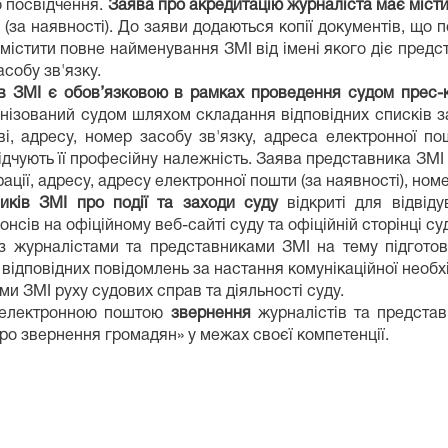
о посвідчення.
Заява про акредитацію журналіста має міст
 (за наявності). До заяви додаються копії документів, що п
істити повне найменування ЗМІ від імені якого діє предста
асобу зв'язку.
ів ЗМІ є обов’язковою в рамках проведення судом прес-ко
анізований судом шляхом складання відповідних списків з
ві, адресу, номер засобу зв'язку, адреса електронної по
ідчують її професійну належність. Заява представника ЗМІ
ації, адресу, адресу електронної пошти (за наявності), номе
ників ЗМІ про події та заходи суду
відкриті для відві
сів на офіційному веб-сайті суду та офіційній сторінці су
 журналістами та представниками ЗМІ на тему підготовк
дповідних повідомлень за настання комунікаційної необх
и ЗМІ руху судових справ та діяльності суду.
і електронною поштою
звернення
журналістів та предста
ро звернення громадян» у межах своєї компетенції.