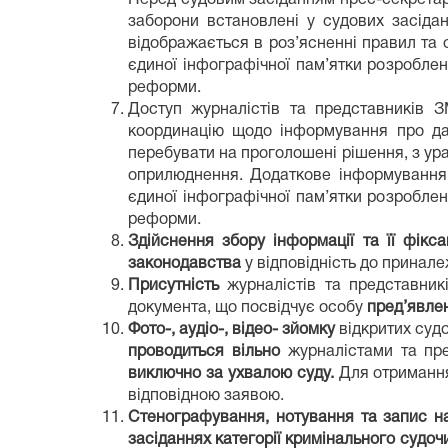
заборони встановлені у судових засіда
відображається в роз’ясненні правил та о
єдиної інфографічної пам’ятки розроблен
реформи.
Доступ журналістів та представників З
координацію щодо інформування про дат
перебувати на проголошені рішення, з у
оприлюднення. Додаткове інформування 
єдиної інфографічної пам’ятки розроблен
реформи.
Здійснення збору інформації
та її фікса
законодавства
у відповідність до принал
Присутність
журналістів та представни
документа, що посвідчує особу
пред’явле
Фото-, аудіо-, відео- зйомку
відкритих суд
проводиться вільно
журналістами та пр
виключно за ухвалою суду.
Для отримання
відповідною заявою.
Стенографування, нотування та запис 
засіданнях категорії кримінального судоч