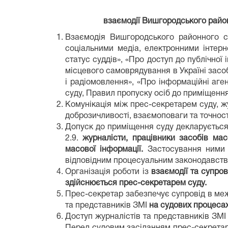
взаємодії Вишгородського район
Взаємодія Вишгородського районного су
соціальними медіа, електронними інтерне
статус суддів», «Про доступ до публічної
місцевого самоврядування в Україні засоб
і радіомовлення», «Про інформаційні аг
суду, Правил пропуску осіб до приміщення
Комунікація між прес-секретарем суду, жу
доброзичливості, взаємоповаги та точност
Допуск до приміщення суду декларується
2.9.
журналісти, працівники засобів ма
масової інформації.
Застосування ними п
відповідним процесуальним законодавств
Організація роботи із
взаємодії та супро
здійснюється прес-секретарем суду.
Прес-секретар забезпечує супровід в меж
та представників ЗМІ
на судових процесах
Доступ журналістів та представників ЗМІ 
Перед судовим засіданням прес-секретар 