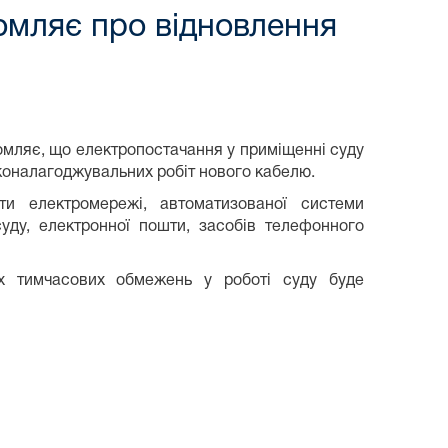
омляє про відновлення
омляє, що електропостачання у приміщенні суду
коналагоджувальних робіт нового кабелю.
оти електромережі, автоматизованої системи
суду, електронної пошти, засобів телефонного
их тимчасових обмежень у роботі суду буде