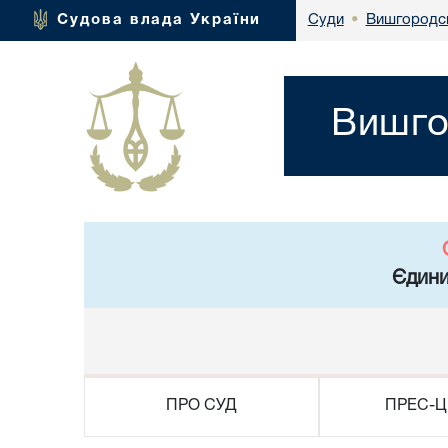
Вишгородсь
Судова влада України
Суди
•
Вишго
Єдини
ПРО СУД
ПРЕС-Ц