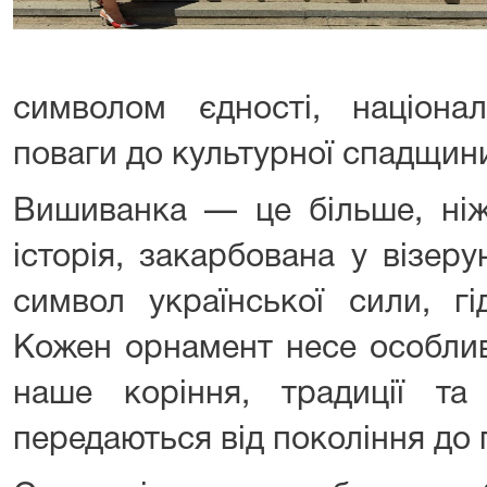
символом єдності, націонал
поваги до культурної спадщини
Вишиванка — це більше, ніж
історія, закарбована у візеру
символ української сили, гі
Кожен орнамент несе особлив
наше коріння, традиції та 
передаються від покоління до 