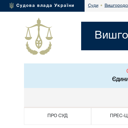
Вишгородсь
Судова влада України
Суди
•
Вишго
Єдини
ПРО СУД
ПРЕС-Ц